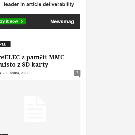
PLE
reELEC z paměti MMC
ísto z SD karty
-
7
n
19 ledna, 2021