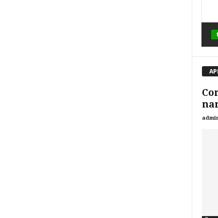
AP
Co
nam
admi