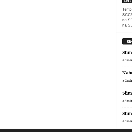
Core
Tento
SCC/
na SD
na SD
RE
Slim
admi
Nahr
admi
Slim
admi
Slim
admi