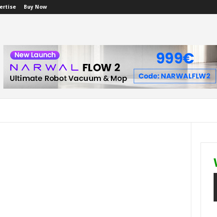
ertise
Buy Now