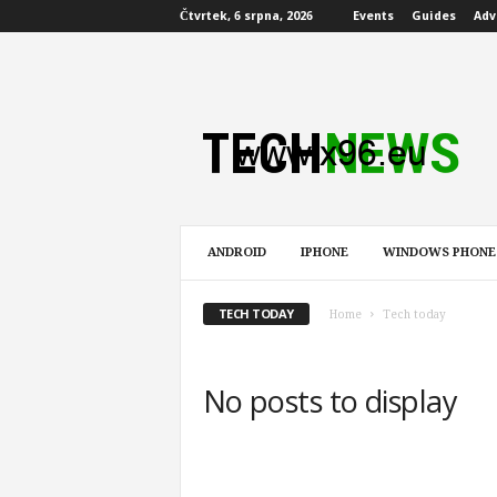
Čtvrtek, 6 srpna, 2026
Events
Guides
Adv
V
o
n
t
a
r
X
ANDROID
IPHONE
WINDOWS PHONE
3
TECH TODAY
Home
Tech today
No posts to display