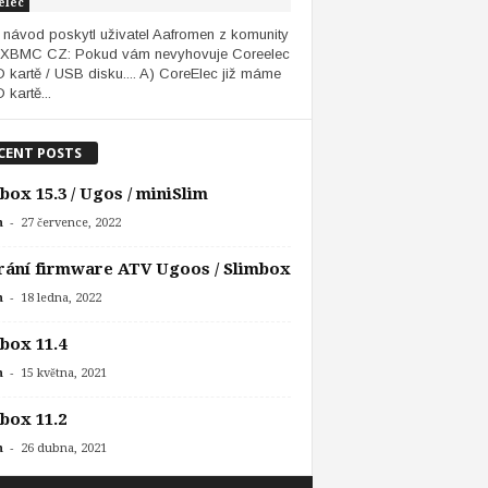
elec
 návod poskytl uživatel Aafromen z komunity
XBMC CZ: Pokud vám nevyhovuje Coreelec
 kartě / USB disku.... A) CoreElec již máme
 kartě...
CENT POSTS
box 15.3 / Ugos / miniSlim
-
n
27 července, 2022
ání firmware ATV Ugoos / Slimbox
-
n
18 ledna, 2022
box 11.4
-
n
15 května, 2021
box 11.2
-
n
26 dubna, 2021